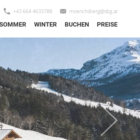
+43 664 4633788
moenchsberg@sbg.at
select-o
SOMMER
WINTER
BUCHEN
PREISE