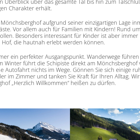
n Überblick über das gesamte Tal bis hin zum Talschlu
gen Charakter erhält.
 Mönchsberghof aufgrund seiner einzigartigen Lage inm
Gäste. Vor allem auch für Familien mit Kindern! Rund u
ollen. Besonders interessant für Kinder ist aber immer 
m Hof, die hautnah erlebt werden können.
er ein perfekter Ausgangspunkt. Wanderwege führen 
m Winter führt die Schipiste direkt am Mönchsberghof 
 Autofahrt nichts im Wege. Gönnen Sie sich einige ruh
 im Zimmer und tanken Sie Kraft für Ihren Alltag. Wir
hof „Herzlich Willkommen“ heißen zu dürfen.