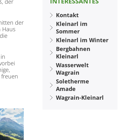
INTERESSANTES
ß, der
Kontakt
itten der
Kleinarl im
m Haus
Sommer
die
Kleinarl im Winter
Bergbahnen
Kleinarl
in
vorbei
Wasserwelt
ige,
Wagrain
 freuen
Soletherme
Amade
Wagrain-Kleinarl