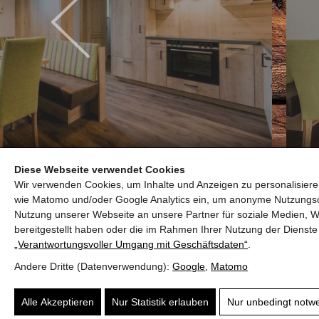
FALL (2- 4 PERSONEN)
Diese Webseite verwendet Cookies
Wir verwenden Cookies, um Inhalte und Anzeigen zu personalisieren
wie Matomo und/oder Google Analytics ein, um anonyme Nutzungs
Nutzung unserer Webseite an unsere Partner für soziale Medien, W
bereitgestellt haben oder die im Rahmen Ihrer Nutzung der Diens
MÖNCHSBERGHOF
„Verantwortungsvoller Umgang mit Geschäftsdaten“
.
Familie Schaidreiter
moenchsb
Andere Dritte (Datenverwendung):
Google
,
Matomo
Brandstattweg 5, 5603 Kleinarl
+43 664 4
Alle Akzeptieren
Nur Statistik erlauben
Nur unbedingt notw